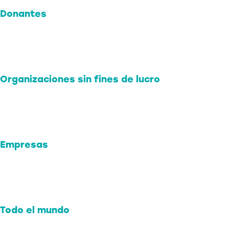
Donantes
Formas de donar
Asesores profesionales
Fondos asesorados por donantes
Organizaciones sin fines de lucro
Impacto + Subvenciones
Dotaciones
Recursos sin fines de lucro
Empresas
Implique a su empresa
Fondos de donaciones a empresas
Apoya a Jeffco
Todo el mundo