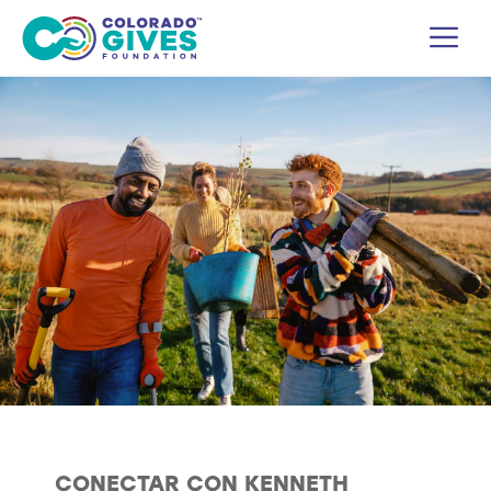
Ir
M
al
contenido
CONECTAR CON KENNETH