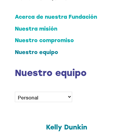
Acerca de nuestra Fundación
Nuestra misión
Nuestro compromiso
Nuestro equipo
Nuestro equipo
Kelly Dunkin